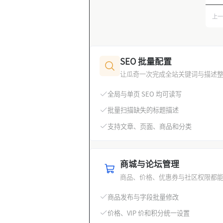
确
上
卡
式
但是
前
动
SEO 批量配置
让瓜奇一次完成全站关键词与描述
全局与单页 SEO 均可读写
批量扫描缺失的标题描述
支持文章、页面、商品和分类
商城与论坛管理
商品、价格、优惠券与社区权限都
商品发布与字段批量修改
价格、VIP 价和积分统一设置