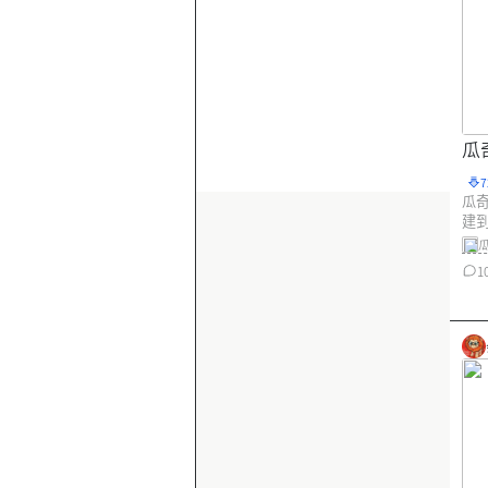
瓜
瓜
建
1