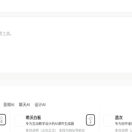
瓜奇工具。
音频AI
聊天AI
设计AI
希沃白板
造次
0
2
专为互动教学设计的AI课件生成器
专为创作者打
条目说明（占位正文） 本段为网址导航在
条目说明（