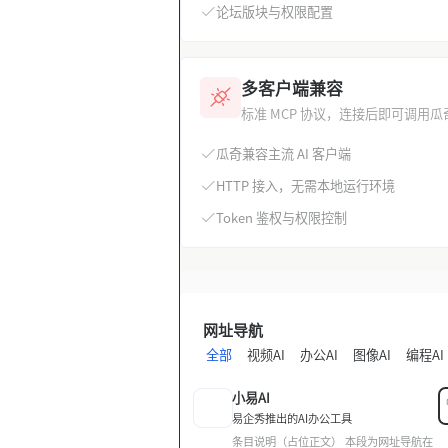
论坛版块与权限配置
多客户端兼容
标准 MCP 协议，连接后即可调用
瓜奇兼容主流 AI 客户端
HTTP 接入，无需本地运行环境
Token 鉴权与权限控制
网址导航
全部
视频AI
办公AI
图像AI
编程AI
小易AI
易企秀推出的AI办公工具
条目说明（占位正文） 本段为网址导航在