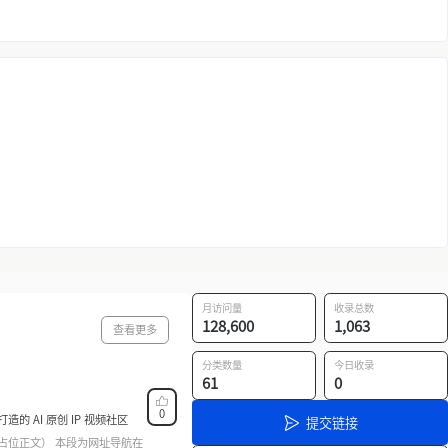
月访问量
收录总数
128,600
1,063
查看更多
分类数量
今日收录
61
0
0
造的 AI 原创 IP 视频社区
提交链接
占位正文） 本段为网址导航在