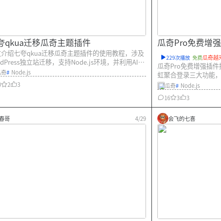
夸qkua迁移瓜奇主题插件
瓜奇Pro免费增
文介绍七夸qkua迁移瓜奇主题插件的使用教程，涉及
瓜奇越
229次播放
免费
rdPress独立站迁移，支持Node.js环境，并利用AI技
瓜奇Pro免费增强插
优化迁移流程，确保数据无损。
瓜奇
#
Node.js
虹聚合登录三大功能，让
0
2
3
瓜奇
#
Node.js
16
3
3
春哥
4/29
会飞的七喜