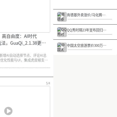
动作慢了/国内品牌金饰克价逼近16
00元
肯德基外卖涨价/马化腾承
认腾讯AI动作慢了/国内品
牌金饰克价逼近1600元
QQ秀时隔23年宣布回归/
买彩票变亿万富翁成历史/
高自由度：AI时代
马克龙同款太阳镜爆火
玩法，GuaQi_2.1.38更新
中国太空旅游票价300万
元/泡泡玛特情人节限定款
热销/特斯拉美国车型取消
，新增AI自动选择节点、评论AI总
标配 Autopilot功能
优化性能与UI，集成虎皮椒支
+Node.js带来全新玩法。
5/4