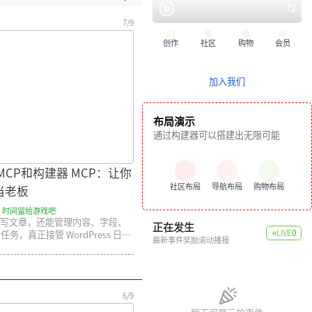
7/9
创作
社区
购物
会员
加入我们
布局演示
通过构建器可以搭建出无限可能
MCP和构建器 MCP：让你
社区布局
导航布局
购物布局
当老板
，时间留给游戏吧
 不只能写文章，还能管理内容、字段、
正在发生
LIVE
0
，真正接管 WordPress 日常
最新事件奖励滚动播报
6/9