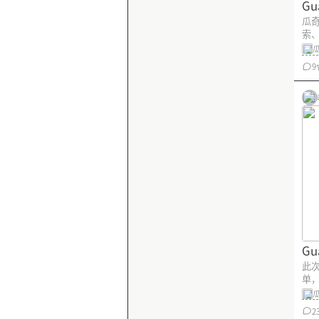
Gu
瓜奇
索
和
9
Gu
此
单
充
一
2
的速