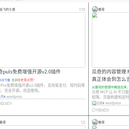
会飞的七喜
7/15
春哥
奇puls免费增强开源v2.0插件
瓜奇的内容管理 
真正体会到怎么
给老哥点赞！
53次下载
登录
Pro免费增强开源v2.0插件，支持易支付、短代码等
从繁琐的管理中解放出来
能，完全开源，欢迎使用。
瓜奇 MCP 让 AI
瓜奇
#
wordpress
权限、页面构建和定时任务
运营。
瓜奇
#
wordpress
3
2
7
7
0
5
春哥
7/2
春哥