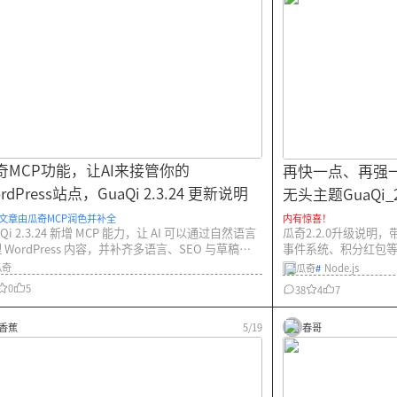
奇MCP功能，让AI来接管你的
再快一点、再强一些
rdPress站点，GuaQi 2.3.24 更新说明
无头主题GuaQi_
文章由瓜奇MCP润色并补全
内有惊喜！
aQi 2.3.24 新增 MCP 能力，让 AI 可以通过自然语言
瓜奇2.2.0升级说明
 WordPress 内容，并补齐多语言、SEO 与草稿工
事件系统、积分红包
流；同时带来本地开发、筛选模块、异步索引、缓存
升。
瓜奇
瓜奇
#
Node.js
化等更新。
0
5
38
4
7
香蕉
5/19
春哥