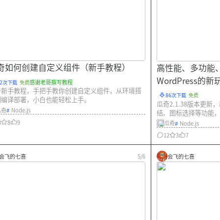
奇如何创建自定义组件（新手教程）
高性能、多功能、
WordPress的新
感谢老哥撰写教程
72次下载
免费
奇新手教程，手把手教你创建自定义组件，从环境搭
说明
86次下载
免费
到编译部署，小白也能轻松上手。
瓜奇2.1.38版本更新
瓜奇
#
Node.js
结、图标选择等功能，
付。Wordpress+AI
0
8
9
瓜奇
#
Node.js
12
3
7
会飞的七喜
5/6
会飞的七喜