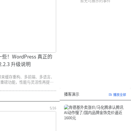
暂无可展示的事件
！WordPress 真正的
2.2.3 升级说明
，带来缓存重构、多前端、多语言、
等重磅功能，性能与灵活性再提
播客演示
播放全部
5/16
第 1/3 集
肯德基外卖涨价/马化腾承认腾讯AI