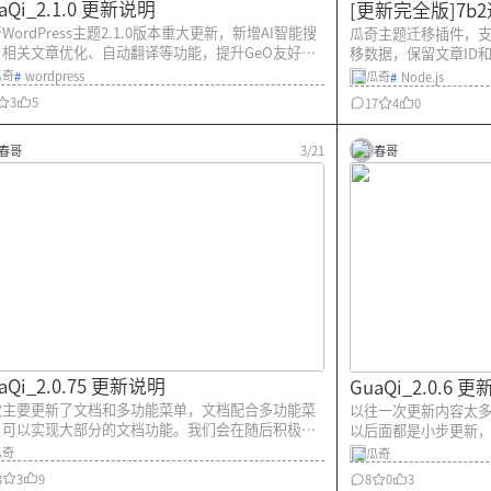
aQi_2.1.0 更新说明
[更新完全版]7b
WordPress主题2.1.0版本重大更新，新增AI智能搜
瓜奇主题迁移插件，支持从
、相关文章优化、自动翻译等功能，提升GeO友好性
移数据，保留文章ID和
使用效率。
瓜奇
#
wordpress
瓜奇
#
Node.js
3
5
17
4
0
春哥
3/21
春哥
aQi_2.0.75 更新说明
GuaQi_2.0.6 
次主要更新了文档和多功能菜单，文档配合多功能菜
以往一次更新内容太
，可以实现大部分的文档功能。我们会在随后积极补
以后面都是小步更新
瓜奇的文档资料，为您提供详细指导。 更新内容：
一更新。有一个朋友
瓜奇
瓜奇
、构建器相关 以往为了保证构建器提交数据到您网站
楚，新的又出来！兄弟
3
3
9
8
0
3
度，我们使用了Redis异步列队的方式，此方式体验
件和前端都可以在线更