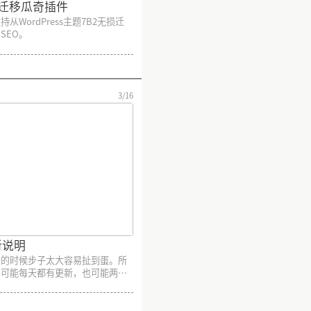
2迁移瓜奇插件
WordPress主题7B2无损迁
SEO。
3/16
更新说明
多的时候步子太大容易扯到蛋。所
，可能每天都有更新，也可能两天
说你慢点，前一个功能还没搞清
，男人越老越快你不知道吗？ 插
新，插件直接更新就好。Node前