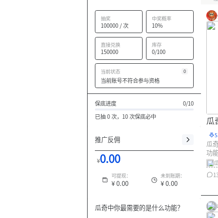
抽奖
中奖概率
100000 / 次
10%
直接兑换
库存
150000
0/100
当前状态
0
当前账号不符合参与资格
保底进度
0/10
已抽 0 次，10 次保底必中
瓜
推广反佣
瓜奇
功
0.00
¥
1
可提现：
未到账期：
¥
0.00
¥
0.00
瓜奇中你最需要的是什么功能？