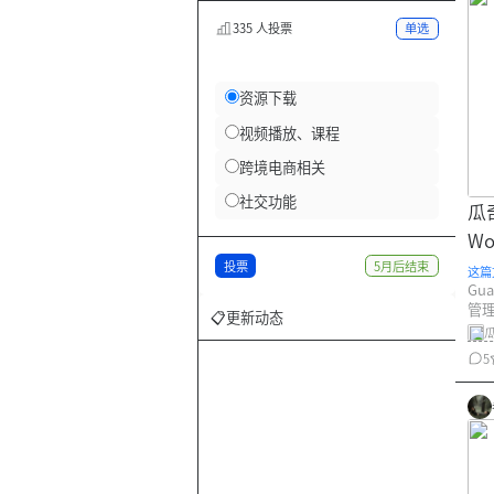
335 人投票
单选
资源下载
视频播放、课程
跨境电商相关
社交功能
瓜
Wo
投票
5月后结束
这篇
Gu
管理
📋更新动态
作
优
5