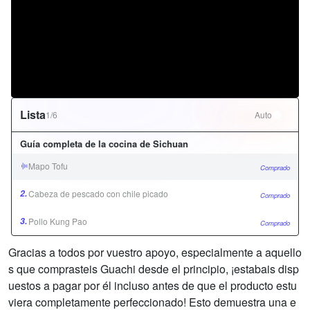
Lista
1/6
Auto
Guía completa de la cocina de Sichuan
Mapo Tofu
Comprado
2.
Cabeza de pescado con chile picado
Comprado
3.
Pollo Kung Pao
Comprado
Colección de cocina cantonesa
Gracias a todos por vuestro apoyo, especialmente a aquello
s que comprasteis Guachi desde el principio, ¡estabais disp
4.
Pollo hervido
Comprado
uestos a pagar por él incluso antes de que el producto estu
5.
Char siu glaseado con miel
viera completamente perfeccionado! Esto demuestra una e
Comprado