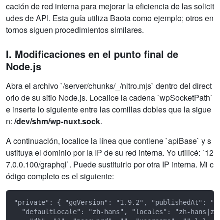
cación de red interna para mejorar la eficiencia de las solicit
udes de API. Esta guía utiliza Baota como ejemplo; otros en
tornos siguen procedimientos similares.
I. Modificaciones en el punto final de
Node.js
Abra el archivo `/server/chunks/_/nitro.mjs` dentro del direct
orio de su sitio Node.js. Localice la cadena `wpSocketPath`
e inserte lo siguiente entre las comillas dobles que la sigue
n:
/dev/shm/wp-nuxt.sock
.
A continuación, localice la línea que contiene `apiBase` y s
ustituya el dominio por la IP de su red interna. Yo utilicé: `12
7.0.0.100/graphql`. Puede sustituirlo por otra IP interna. Mi c
ódigo completo es el siguiente:
"private": { "gqVersion": "1.9.2", "publishedAt": "2
  "defaultLocale": "zh-hans", "locales": "zh-hans|zh