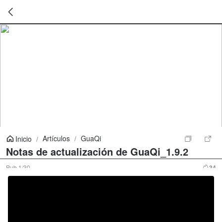
暂
无
菜
单
项
Artículos
/
GuaQi
Inicio
/
Notas de actualización de GuaQi_1.9.2
Pub
1/30
34