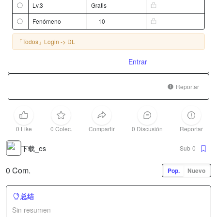
Lv.3
Gratis
Fenómeno
10
「Todos」
Login -> DL
Entrar
Reportar
0 Like
0 Colec.
Compartir
0 Discusión
Reportar
下载_es
Sub
0
0 Com.
Pop.
Nuevo
总结
Sin resumen