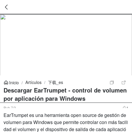
暂
无
菜
单
项
Artículos
/
下载_es
Inicio
/
Descargar EarTrumpet - control de volumen
por aplicación para Windows
Pub
7/2
1
EarTrumpet es una herramienta open source de gestión de
volumen para Windows que permite controlar con más facili
dad el volumen y el dispositivo de salida de cada aplicació