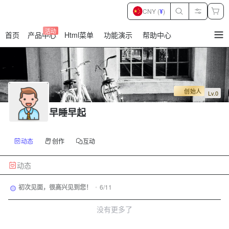
CNY (
¥
)
活动
首页
产品中心
Html菜单
功能演示
帮助中心
暂
无
菜
单
项
创始人
Lv.0
早睡早起
动态
创作
互动
动态
初次见面，很高兴见到您！
•
6/11
没有更多了