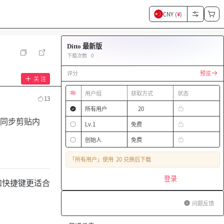
CNY (
¥
)
Ditto 最新版
下载次数
0
评分
预览
关 注
用户组
获取方式
状态
13
所有用户
20
间同步剪贴内
Lv.1
免费
创始人
免费
「所有用户」
使用
20 兑换后下载
登录
和快捷键更适合
问题反馈