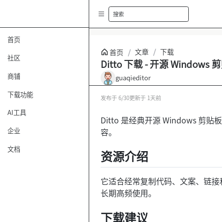
搜索
首页
文章
/
下载
首页
/
社区
Ditto 下载 - 开源 Windo
商铺
guaqieditor
下载功能
发布于
6/30
更新于
1天前
AI工具
Ditto 是经典开源 Windo
容。
企业
文档
资源介绍
它适合经常复制代码、文案、链接和
长期高频使用。
下载建议