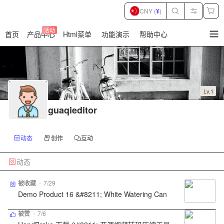
CNY (
¥
)
活动
首页
产品中心
Html菜单
功能演示
帮助中心
暂
无
菜
单
项
Lv.1
guaqieditor
动态
创作
互动
动态
被收藏
•
7/29
Demo Product 16 &#8211; White Watering Can
被赞
•
7/6