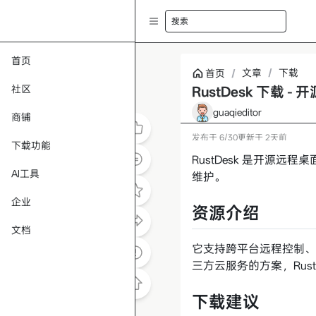
搜索
首页
文章
/
下载
首页
/
社区
RustDesk 下载 
guaqieditor
商铺
发布于
6/30
更新于
2天前
下载功能
RustDesk 是开源远
AI工具
维护。
企业
资源介绍
文档
它支持跨平台远程控制、
三方云服务的方案，Rus
下载建议