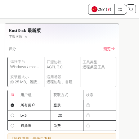
CNY (
¥
)
RustDesk 最新版
下载次数
4
评分
预览
运行平台
开源协议
工具类型
Windows / macOS
AGPL-3.0
远程桌面工具
/ Linux
安装包大小
适用场景
约 25 MB，随版本
远程协助、自建中
变化
继、跨平台控制
用户组
获取方式
状态
所有用户
登录
Lv.3
20
独角兽
免费
「所有用户」
登录后下载