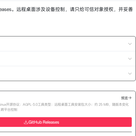
 Releases。远程桌面涉及设备控制，请只给可信对象授权，并妥善
预览
inux
开源协议：AGPL-3.0
工具类型：远程桌面工具
安装包大小：约 25 MB，随版本变化
、跨平台控制
GitHub Releases