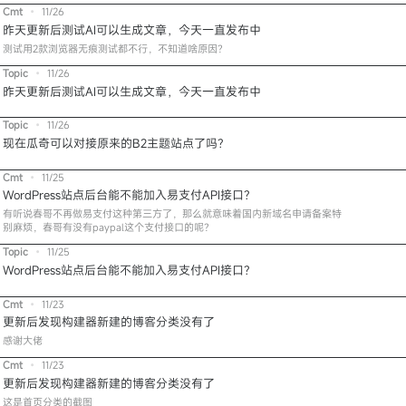
Cmt
•
11/26
昨天更新后测试AI可以生成文章，今天一直发布中
测试用2款浏览器无痕测试都不行，不知道啥原因？
Topic
•
11/26
昨天更新后测试AI可以生成文章，今天一直发布中
Topic
•
11/26
现在瓜奇可以对接原来的B2主题站点了吗？
Cmt
•
11/25
WordPress站点后台能不能加入易支付API接口？
有听说春哥不再做易支付这种第三方了，那么就意味着国内新域名申请备案特
别麻烦，春哥有没有paypal这个支付接口的呢？
Topic
•
11/25
WordPress站点后台能不能加入易支付API接口？
Cmt
•
11/23
更新后发现构建器新建的博客分类没有了
感谢大佬
Cmt
•
11/23
更新后发现构建器新建的博客分类没有了
这是首页分类的截图