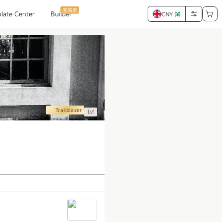
非常夯
late Center
Builder
CNY (
¥
)
Trailblazer
Lv.1