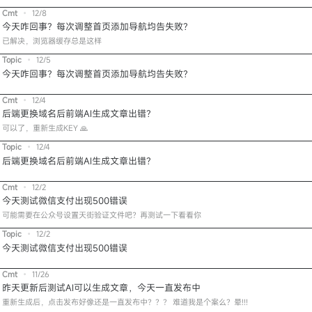
Cmt
•
12/8
今天咋回事？每次调整首页添加导航均告失败？
已解决，浏览器缓存总是这样
Topic
•
12/5
今天咋回事？每次调整首页添加导航均告失败？
Cmt
•
12/4
后端更换域名后前端AI生成文章出错？
可以了，重新生成KEY 🙏
Topic
•
12/4
后端更换域名后前端AI生成文章出错？
Cmt
•
12/2
今天测试微信支付出现500错误
可能需要在公众号设置天街验证文件吧？再测试一下看看你
Topic
•
12/2
今天测试微信支付出现500错误
Cmt
•
11/26
昨天更新后测试AI可以生成文章，今天一直发布中
重新生成后，点击发布好像还是一直发布中？？？ 难道我是个案么？晕!!!