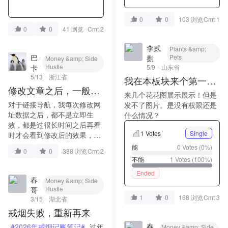
0
0
103 浏览
Cmt 1
0
0
41 浏览
Cmt 2
李贰
Plants &amp;
Pets
巴
捌
Money &amp; Side
Hustle
5/9
山东省
卡
5/13
浙江省
我在本板块来个第一
修改文章之后，一般多
帖，顺便测试！
来几个花花图展示展示！但是
久可以在页面上显示
对于链接导航，我每次修改网
发不了图片。是没有权限还是
址数据之后，都不是立即生
什么情况？
效，都是过很长时间之后再看
1 Votes
Single
时才会看到修改后的效果，这
个是什么原因
能
0 Votes (0%)
0
0
388 浏览
Cmt 2
不能
1 Votes (100%)
Ended
春
Money &amp; Side
Hustle
哥
1
0
168 浏览
Cmt 3
3/15
湖北省
戒烟失败，重新再来
春
#2026年戒烟记账笔记#
过年
Money &amp; Side