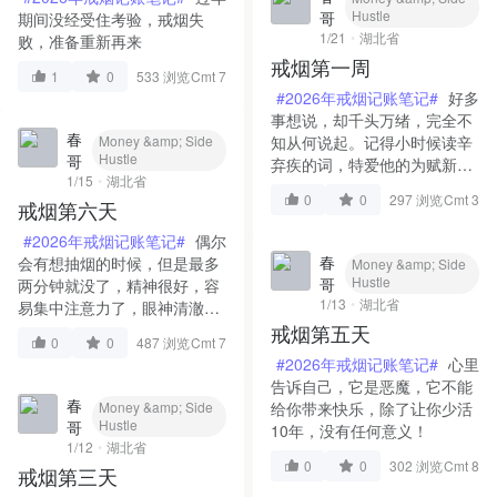
Hustle
哥
期间没经受住考验，戒烟失
1/21
湖北省
败，准备重新再来
戒烟第一周
1
0
533 浏览
Cmt 7
#2026年戒烟记账笔记#
好多
事想说，却千头万绪，完全不
春
知从何说起。记得小时候读辛
Money &amp; Side
Hustle
哥
弃疾的词，特爱他的为赋新词
1/15
湖北省
强说愁；而今，却真真是欲说
0
0
297 浏览
Cmt 3
戒烟第六天
还休欲说还休。
#2026年戒烟记账笔记#
偶尔
春
会有想抽烟的时候，但是最多
Money &amp; Side
Hustle
哥
两分钟就没了，精神很好，容
1/13
湖北省
易集中注意力了，眼神清澈，
戒烟第五天
就像换了个人，感觉真不错。
0
0
487 浏览
Cmt 7
#2026年戒烟记账笔记#
心里
告诉自己，它是恶魔，它不能
春
给你带来快乐，除了让你少活
Money &amp; Side
Hustle
哥
10年，没有任何意义！
1/12
湖北省
0
0
302 浏览
Cmt 8
戒烟第三天