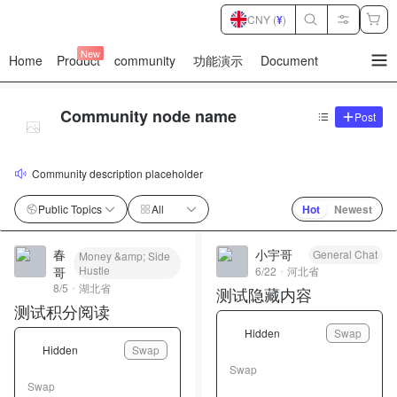
CNY (
¥
)
New
Home
Product
community
功能演示
Document
暂
无
菜
单
Community node name
Post
项
Community description placeholder
Public Topics
All
Hot
Newest
春
小宇哥
General Chat
Money &amp; Side
Hustle
6/22
河北省
哥
8/5
湖北省
测试隐藏内容
测试积分阅读
Hidden
Swap
Hidden
Swap
Swap
Swap