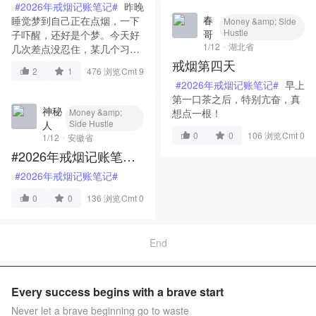
#2026年戒烟记账笔记#
昨晚
春
睡觉梦到自己正在点烟，一下
Money &amp; Side
Hustle
哥
子吓醒，还好是个梦。今天好
1/12
湖北省
几次差点没忍住，某几个习惯
戒烟第四天
抽烟的时间点上，脑袋里总是
2
1
476 浏览
Cmt 9
想起烟雾进入喉咙那种刺激的
#2026年戒烟记账笔记#
早上
感觉。加油！
第一口茶之后，特别亢奋，真
神秘
想点一根！
Money &amp;
Side Hustle
人
0
0
106 浏览
Cmt 0
1/12
安徽省
#2026年戒烟记账笔记
#…
#2026年戒烟记账笔记#
0
0
136 浏览
Cmt 0
End
Every success begins with a brave start
Never let a brave beginning go to waste