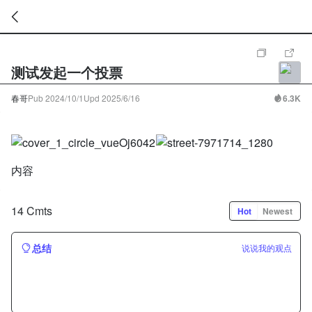
暂
无
测试发起一个投票
菜
单
项
春哥
Pub
2024/10/1
Upd
2025/6/16
6.3K
内容
14 Cmts
Hot
Newest
总结
说说我的观点