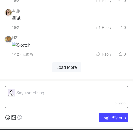
10/2
Reply
0
有趣
测试
10/2
Reply
0
HZ
4/12
江西省
Reply
0
Load More
0 / 600
Login/Signup