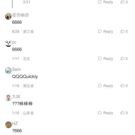
5/31
Reply
0
蛋壳物语
6666
8/28
浙江省
Reply
0
cc
6666
1/17
北京
Reply
0
Sam
QQQQuickly
1/16
湖北省
Reply
0
九妖
???棒棒棒
1/16
山东省
Reply
0
HZ
?666