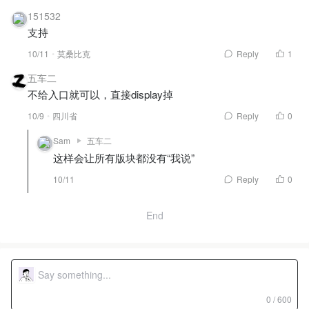
151532
支持
10/11
莫桑比克
Reply
1
五车二
不给入口就可以，直接display掉
10/9
四川省
Reply
0
Sam
五车二
这样会让所有版块都没有“我说”
10/11
Reply
0
End
0 / 600