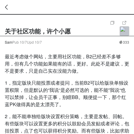
暂
无
关于社区功能，许个小愿
菜
单
项
Sam
Pub
10/7
Upd
10/7
333
最近考虑做个网站，主要用社区功能，B2已经差不多够
用，但有几个功能如果能有的话，更好。此处不是建议，更
不是要求，只是自己实在没能力做。
1，指定版块只能投票或者提问，当前B2可以给版块单独设
置权限，但是默认的“我说“是必然可选的，能不能”我说“也
可以禁掉，让会员干正事，别瞎BB。顺便提一下，那个红
蓝PK做得真的是太漂亮了。
2，能不能单独给版块设置积分策略，主要是发帖、回帖。
有些版块可以设置更多的积分以鼓励会员发贴或者评论，包
括投票，点了也可以获得积分奖励。而有些版块，比如求助