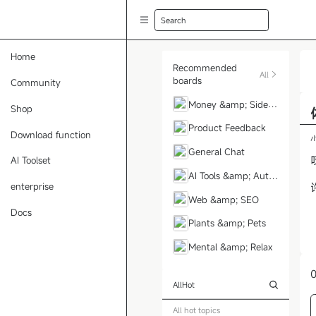
Search
Home
Recommended
All
boards
Community
Money &amp; Side H
Shop
ustle
Product Feedback
Download function
General Chat
AI Toolset
AI Tools &amp; Auto
enterprise
mation
Web &amp; SEO
Docs
Plants &amp; Pets
Mental &amp; Relax
0
All
Hot
All hot topics