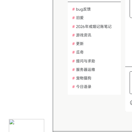
#
bug反馈
#
旧爱
#
2026年戒烟记账笔记
#
游戏资讯
#
更新
#
瓜奇
#
提问与求助
#
服务器运维
#
宠物猫狗
#
今日语录
#
热帖话题讨论
#
冥想与正念
#
建站问题排查
#
功能需求建议
#
AI绘画与设计