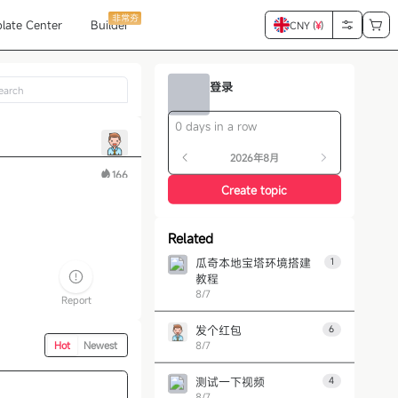
非常夯
late Center
Builder
CNY (
¥
)
登录
0 days in a row
2026年8月
166
Create topic
Related
瓜奇本地宝塔环境搭建
1
教程
8/7
Report
发个红包
6
8/7
Hot
Newest
测试一下视频
4
8/7