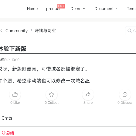
LTO
Home
product
Demo
Document
Temp
Community
/
赚钱与副业
体验下新版
小何
Pub
10/10
哎呀，新版好漂亮，可惜域名都被绑定了。
许个愿，希望移动端也可以修改一次域名🙏
0 Like
0 Collect
Share
0 Discuss
 Cmts
总结