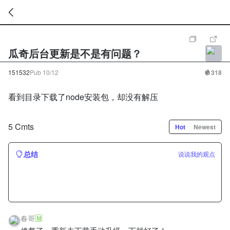
暂
无
瓜奇后台更新是不是有问题？
菜
单
项
151532
Pub
10/12
318
看到目录下载了node安装包，却没有解压
5 Cmts
Hot
Newest
总结
说说我的观点
春哥
M