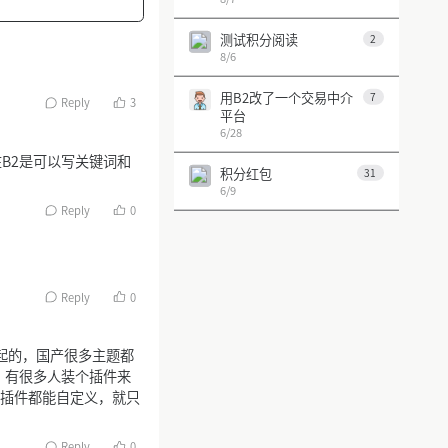
测试积分阅读
2
8/6
用B2改了一个交易中介
7
Reply
3
平台
6/28
B2是可以写关键词和
积分红包
31
6/9
第 1 页
Reply
0
上一页
下一页
Reply
0
一起的，国产很多主题都
，有很多人装个插件来
你的插件都能自定义，就只
Reply
0