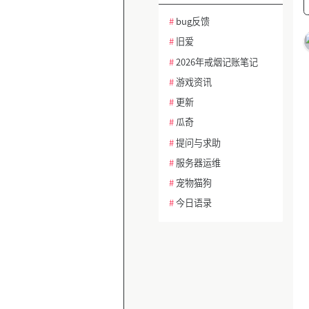
#
bug反馈
#
旧爱
#
2026年戒烟记账笔记
#
游戏资讯
#
更新
#
瓜奇
#
提问与求助
#
服务器运维
#
宠物猫狗
#
今日语录
#
热帖话题讨论
#
冥想与正念
#
建站问题排查
#
功能需求建议
#
AI绘画与设计