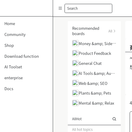
Search
Home
Recommended
All
boards
Community
Money &amp; Side H
Shop
ustle
Product Feedback
Download function
a
General Chat
AI Toolset
AI Tools &amp; Auto
enterprise
mation
Web &amp; SEO
Docs
Plants &amp; Pets
4
Mental &amp; Relax
All
Hot
All hot topics