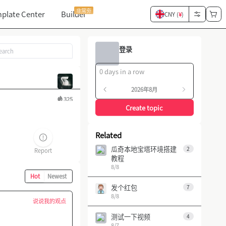
非常夯
plate Center
Builder
CNY (
¥
)
登录
0 days in a row
2026年8月
325
Create topic
Related
瓜奇本地宝塔环境搭建
2
Report
教程
8/8
Hot
Newest
发个红包
7
8/8
说说我的观点
测试一下视频
4
8/7