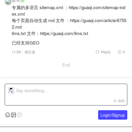
春哥
M
专属的多语言 sitemap.xml ：https://guaqi.com/sitemap-ind
ex.xml
每个页面自动生成 md 文件 ：https://guaqi.com/article/6755
2.md
llms.txt 文件：https://guaqi.com/llms.txt
已经支持GEO
11/29
湖北省
Reply
0
End
0 / 600
Login/Signup