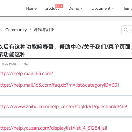
LTO
Home
product
Demo
Document
Temp
Community
/
赚钱与副业
以后有这种功能嘛春哥，帮助中心/关于我们/菜单页面
示功能这种
ir
Pub
12/9
Upd
1/16
ttps://help.mail.163.com/
ttps://help.mail.163.com/faq.do?m=list&categoryID=301
ttps://www.zhihu.com/help-center/faqId/91/questionId/469
ttps://help.youzan.com/displaylist/list_4_31284_all