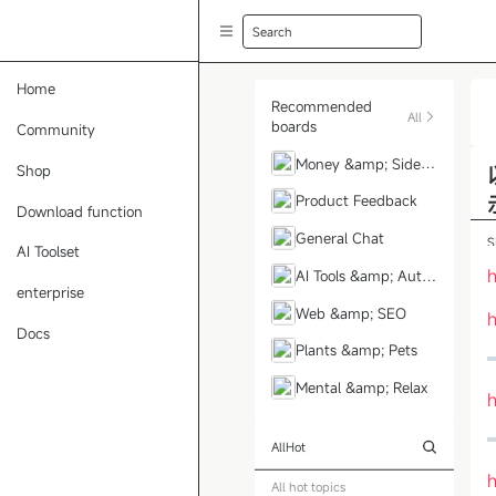
Search
Home
Recommended
All
boards
Community
Money &amp; Side H
Shop
ustle
Product Feedback
Download function
General Chat
S
AI Toolset
h
AI Tools &amp; Auto
enterprise
mation
Web &amp; SEO
h
Docs
Plants &amp; Pets
Mental &amp; Relax
h
All
Hot
h
All hot topics