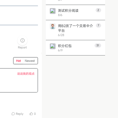
测试积分阅读
2
8/6
用B2改了一个交易中介
7
平台
6/28
积分红包
31
Report
6/9
第 1 页
上一页
下一页
Hot
Newest
说说我的观点
Reply
0