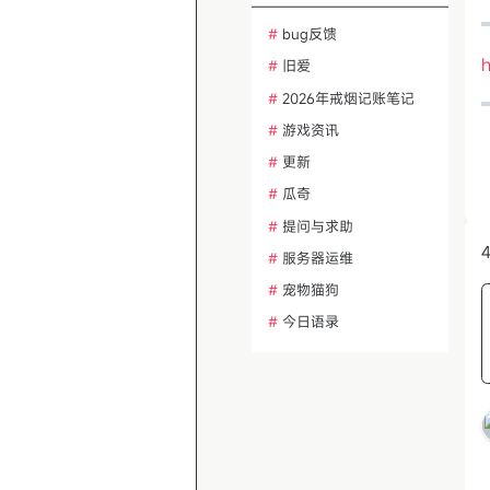
#
bug反馈
h
#
旧爱
#
2026年戒烟记账笔记
#
游戏资讯
#
更新
#
瓜奇
#
提问与求助
4
#
服务器运维
#
宠物猫狗
#
今日语录
#
热帖话题讨论
#
冥想与正念
#
建站问题排查
#
功能需求建议
#
AI绘画与设计