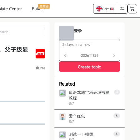
非常夯
late Center
Builder
CNY (
¥
)
登录
0 days in a row
，父子级显
2026年8月
Create topic
214
Related
瓜奇本地宝塔环境搭建
1
教程
8/7
发个红包
6
8/7
测试一下视频
4
8/7