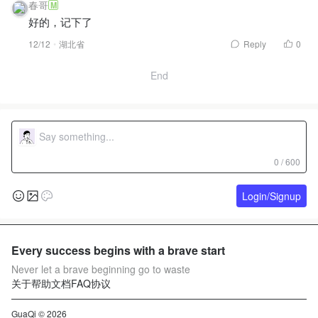
春哥
M
好的，记下了
12/12
湖北省
Reply
0
End
0 / 600
Login/Signup
Every success begins with a brave start
Never let a brave beginning go to waste
关于
帮助文档
FAQ
协议
GuaQi © 2026