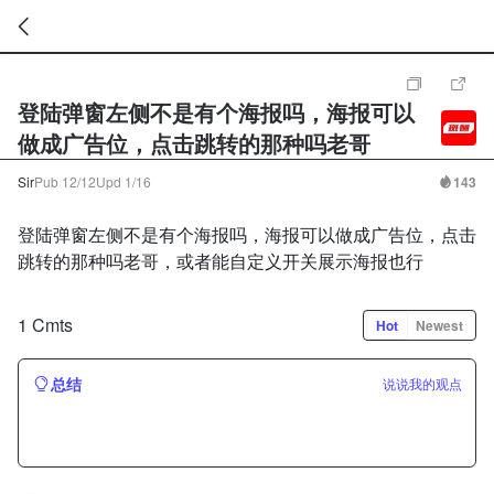
暂
无
登陆弹窗左侧不是有个海报吗，海报可以
菜
单
做成广告位，点击跳转的那种吗老哥
项
Sir
Pub
12/12
Upd
1/16
143
登陆弹窗左侧不是有个海报吗，海报可以做成广告位，点击
跳转的那种吗老哥，或者能自定义开关展示海报也行
1 Cmts
Hot
Newest
总结
说说我的观点