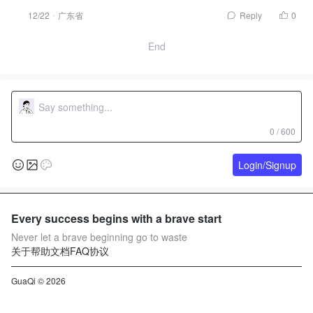
12/22
广东省
Reply
0
End
0 / 600
Login/Signup
Every success begins with a brave start
Never let a brave beginning go to waste
关于
帮助文档
FAQ
协议
GuaQi © 2026