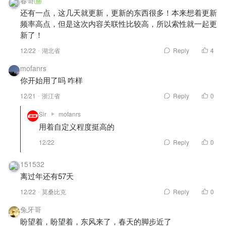
春哥
M
还有一点，这几天就更新，更新的东西很多！本来想着更新
频率高点，但是这次内容关联性比较高，所以索性就一起更
新了！
12/22
湖北省
Reply
4
mofanrs
你开始用了吗 咋样
12/21
浙江省
Reply
0
Sir
mofanrs
用着自定义程度挺高的
12/22
Reply
0
151532
离过年还有57天
12/22
莫桑比克
Reply
0
兔牙哥
盼望着，盼望着，东风来了，春天的脚步近了