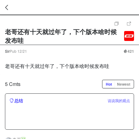
暂
无
老哥还有十天就过年了，下个版本啥时候
菜
单
发布哇
项
Sir
Pub
12/21
421
老哥还有十天就过年了，下个版本啥时候发布哇
5 Cmts
Hot
Newest
总结
说说我的观点