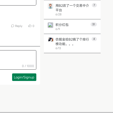
用B2改了一个交易中介
7
平台
6/28
积分红包
31
Reply
0
6/9
仿掘金给B2搞了个排行
4
榜功能。。。
6/13
第 1 页
上一页
下一页
0 / 1000
Login/Signup