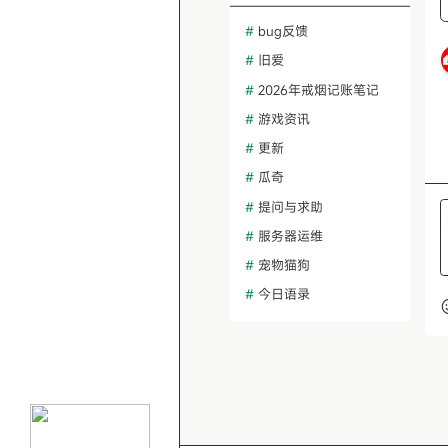
#
bug反馈
#
旧爱
#
2026年戒烟记账笔记
#
游戏资讯
#
更新
#
瓜奇
#
提问与求助
#
服务器运维
#
宠物猫狗
#
今日语录
#
热帖话题讨论
#
冥想与正念
#
建站问题排查
#
功能需求建议
#
AI绘画与设计