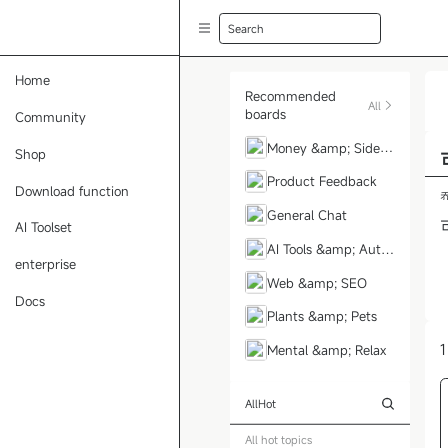
Search
Home
Recommended
All
boards
Community
Money &amp; Side H
Shop
ustle
Product Feedback
Download function
General Chat
AI Toolset
AI Tools &amp; Auto
enterprise
mation
Web &amp; SEO
Docs
Plants &amp; Pets
1
Mental &amp; Relax
All
Hot
All hot topics