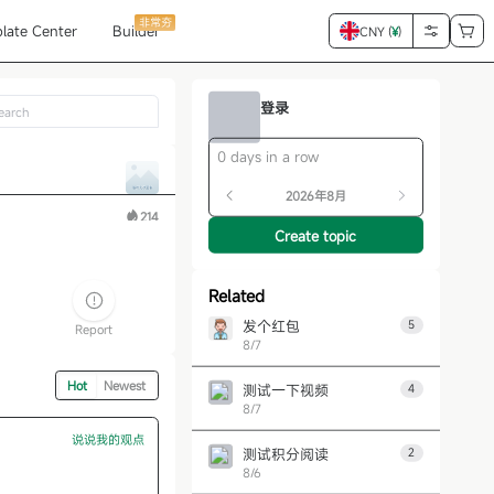
非常夯
late Center
Builder
CNY (
¥
)
登录
0 days in a row
2026年8月
214
Create topic
Related
发个红包
5
Report
8/7
Hot
Newest
测试一下视频
4
8/7
说说我的观点
测试积分阅读
2
8/6