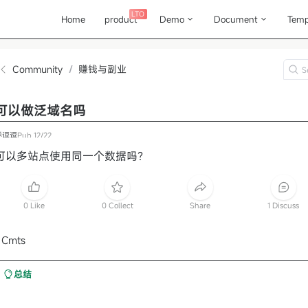
LTO
Home
product
Demo
Document
Temp
Community
/
赚钱与副业
可以做泛域名吗
乔逗逗
Pub
12/22
可以多站点使用同一个数据吗？
0 Like
0 Collect
Share
1 Discuss
 Cmts
总结