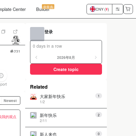
非常夯
mplate Center
Builder
CNY (
¥
)
登录
0 days in a row
231
2026年8月
Create topic
port
Related
大家新年快乐
1
Newest
1/2
新年快乐
2
说我的观点
2/11
新人来也
0