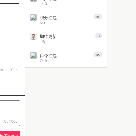
1/13
积分红包
31
6/9
期待更新
0
1/8
口令红包
35
7/19
第 1 页
上一页
下一页
ly
1
0 / 1000
in/Signup