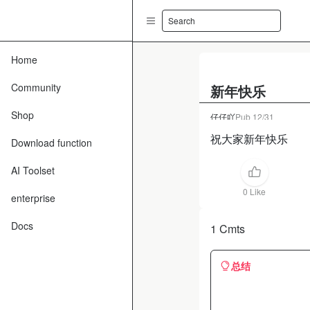
Search
Home
Community
新年快乐
Shop
仔仔吖
Pub
12/31
祝大家新年快乐
Download function
AI Toolset
0 Like
enterprise
Docs
1 Cmts
总结