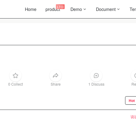
LTO
Home
product
Demo
Document
Te
0 Collect
Share
1 Discuss
Re
Hot
说