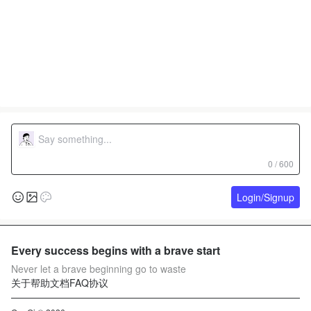
0 / 600
Login/Signup
Every success begins with a brave start
Never let a brave beginning go to waste
关于
帮助文档
FAQ
协议