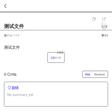
暂
无
测试文件
菜
单
项
鱼
Pub
1/13
84
测试文件
CS/2
cs
25.kb
0 Cmts
Hot
Newest
总结
No summary yet