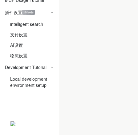
MCP Usage Tutorial
插件设置
待补全
intelligent search
支付设置
AI设置
物流设置
Development Tutorial
Local development
environment setup