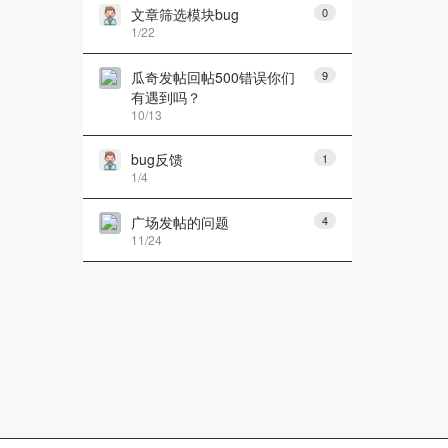
文章筛选模块bug
0
1/22
瓜奇发帖回帖500错误你们
9
有遇到吗？
10/13
bug反馈
1
1/4
广场发帖的问题
4
11/24
第 1 页
上一页
下一页