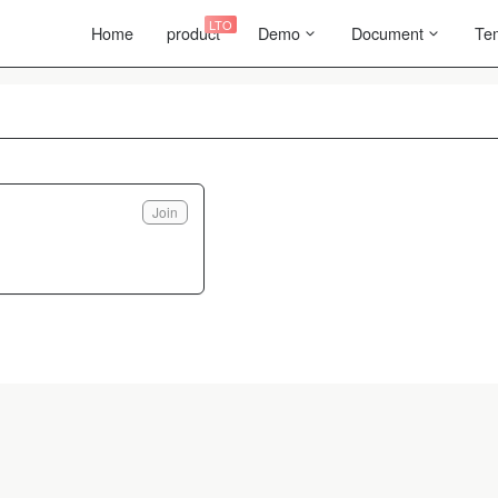
LTO
Home
product
Demo
Document
Te
Join