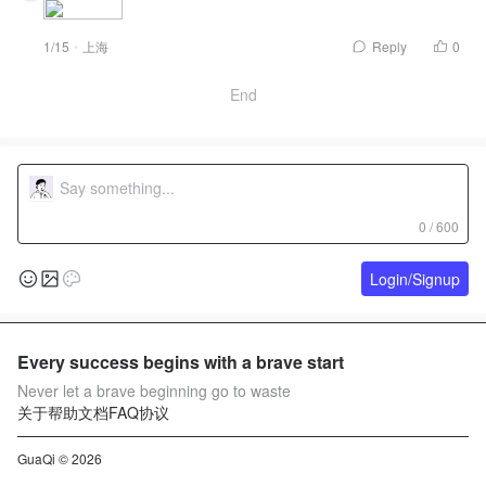
1/15
上海
Reply
0
End
0 / 600
Login/Signup
Every success begins with a brave start
Never let a brave beginning go to waste
关于
帮助文档
FAQ
协议
GuaQi © 2026