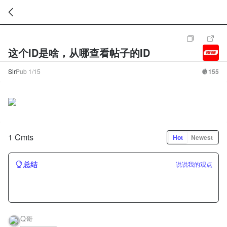
暂
无
这个ID是啥，从哪查看帖子的ID
菜
单
项
Sir
Pub
1/15
155
1 Cmts
Hot
Newest
总结
说说我的观点
Q哥