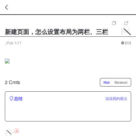
暂
无
新建页面，怎么设置布局为两栏、三栏
菜
单
项
..
Pub
1/17
213
2 Cmts
Hot
Newest
总结
说说我的观点
..
A