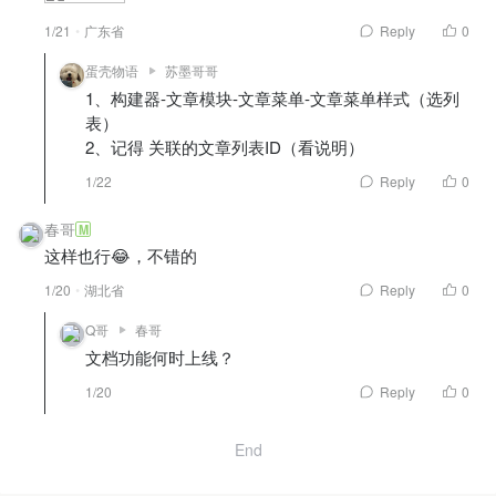
1/21
广东省
Reply
0
蛋壳物语
苏墨哥哥
1、构建器-文章模块-文章菜单-文章菜单样式（选列
表）
2、记得 关联的文章列表ID（看说明）
1/22
Reply
0
春哥
M
这样也行😂，不错的
1/20
湖北省
Reply
0
Q哥
春哥
文档功能何时上线？
1/20
Reply
0
End