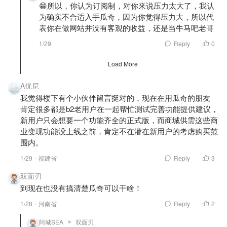
😁所以，你认为订阅制，对你来说压力太大了，我认
为确实不合适入手瓜奇，因为你觉得压力大，所以代
表你在做网站并没有客观的收益，还是当牛马吧老哥
1/29
Reply
0
Load More
A优尼
我觉得楼下有个小伙伴留言挺对的，现在在用瓜奇的朋友
肯定很多都是b2老用户在一起帮忙测试完善功能提供建议，
新用户只会想要一个功能齐全的正式版，而商城供需这些商
业变现功能没上线之前，肯定不在潜在新用户的考虑购买范
围内。
1/29
福建省
Reply
3
双面刃
到现在也没有搞清楚瓜奇可以干啥！
1/28
河南省
Reply
2
阿城SEA
双面刃