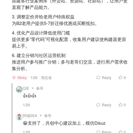
搭建各行业案例库（外贸站、资源站、社群站），让用户更
直观了解产品能力。
3. 调整定价并给老用户特殊权益
为B2老用户提供5-7折迁移优惠或买断抵扣。
4. 优化产品设计降低使用门槛
提供更多”零代码”可视化配置，收集用户建议使构建器更容
易上手。
6. 建立分销与社区运营机制
推进用户参与推广分销；多与老哥们交流，进行用户需求收
集分析。
Sticky
1/28
湖北省
Reply
9
Q哥
春哥
👍👍👍
1/29
Reply
0
阿城SEA
春哥
😁支持了，共创中心建议加上，模仿Disuz
1/29
Reply
0