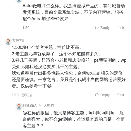
Astra做电商怎么样。我是搞虚拟产品的，有商城自动
发货系统，目前文章系统欠缺，不便内容营销。想搭
配个Astra加强SEO效果
1/30
Reply
0
大熊猫
1.500块租个博客主题，性价比不高。
2.老主题几年就放弃了，这个不知道能撑多久。
3.好几千买断，只适合小老板和忠实粉丝，ps我猜测的，wp
受众比如我还没必要买几千的主题。
我知道春哥付出很多也很人性化，奈何wp主题相关的定价
还是要谨慎。一家之言，我只是个代码小白的网站运营爱好
者。仅供参考一下😂
1/28
浙江省
Reply
0
阿城SEA
大熊猫
😁在你的眼里，他只是博客主题，呵呵呵呵呵呵，瓜
奇的强大，你不会get到的，难道瓜奇真的只是一个博
客主题？？