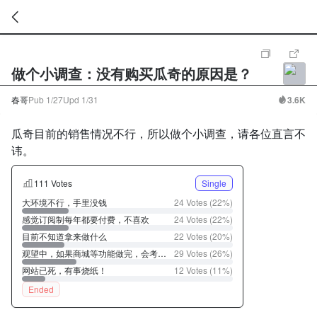
暂
无
做个小调查：没有购买瓜奇的原因是？
菜
单
项
春哥
Pub
1/27
Upd
1/31
3.6K
瓜奇目前的销售情况不行，所以做个小调查，请各位直言不
讳。
111 Votes
Single
大环境不行，手里没钱
24 Votes (22%)
感觉订阅制每年都要付费，不喜欢
24 Votes (22%)
目前不知道拿来做什么
22 Votes (20%)
观望中，如果商城等功能做完，会考虑
29 Votes (26%)
购买
网站已死，有事烧纸！
12 Votes (11%)
Ended