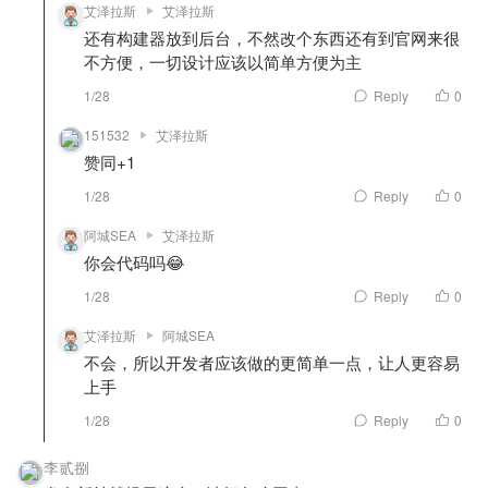
艾泽拉斯
艾泽拉斯
还有构建器放到后台，不然改个东西还有到官网来很
不方便，一切设计应该以简单方便为主
1/28
Reply
0
151532
艾泽拉斯
赞同+1
1/28
Reply
0
阿城SEA
艾泽拉斯
你会代码吗😂
1/28
Reply
0
艾泽拉斯
阿城SEA
不会，所以开发者应该做的更简单一点，让人更容易
上手
1/28
Reply
0
李贰捌