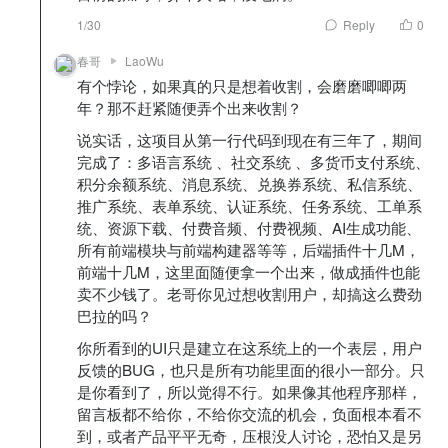
1/30
Reply
0
春哥
LaoWu
有个悖论，如果真的只是想着收割，会磨磨唧唧两
年？那不赶紧随便弄个出来收割？
说实话，这项目从第一行代码到现在有三年了，期间
完成了：多语言系统 、社交系统 、多货币支付系统、
积分余额系统、消息系统、兑换券系统、私信系统、
推广系统、表单系统、认证系统、任务系统、工单系
统、资源下载、付费音频、付费视频、AI生成功能、
所有前端模块与前端构建器等等，后端插件十几M，
前端十几M，这里面随便拿一个出来，做成插件也能
卖不少钱了。老哥你见过想收割用户，却搞这么费劲
巴拉的吗？
你所看到的UI只是建立在这系统上的一个表层，用户
反馈的BUG，也只是所有功能里面的很小一部分。只
是你看到了，所以觉得不行。如果像其他程序那样，
留言板都不给你，不给你交流的机会，负面根本看不
到，或者产品平平无奇，压根没人讨论，恐怕又是另