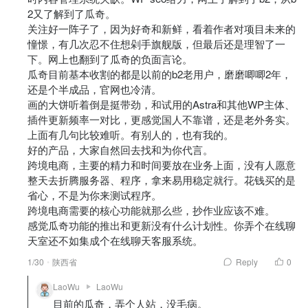
2又了解到了瓜奇。
关注好一阵子了，因为好奇和新鲜，看着作者对项目未来的
憧憬，有几次忍不住想剁手旗舰版，但最后还是理智了一
下。网上也翻到了瓜奇的负面言论。
瓜奇目前基本收割的都是以前的b2老用户，磨磨唧唧2年，
还是个半成品，官网也冷清。
画的大饼听着倒是挺带劲，和试用的Astra和其他WP主体、
插件更新频率一对比，更感觉国人不靠谱，还是老外务实。
上面有几句比较难听。有别人的，也有我的。
好的产品，大家自然回去找和为你代言。
跨境电商，主要的精力和时间要放在业务上面，没有人愿意
整天去折腾服务器、程序，拿来易用稳定就行。花钱买的是
省心，不是为你来测试程序。
跨境电商需要的核心功能就那么些，抄作业应该不难。
感觉瓜奇功能的推出和更新没有什么计划性。你弄个在线聊
天室还不如集成个在线聊天客服系统。
1/30
陕西省
Reply
0
LaoWu
LaoWu
目前的瓜奇，弄个人站，没毛病。