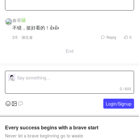
春哥
M
不错，挺好看的！👍👍
2/5
湖北省
Reply
0
End
0 / 600
Login/Signup
Every success begins with a brave start
Never let a brave beginning go to waste