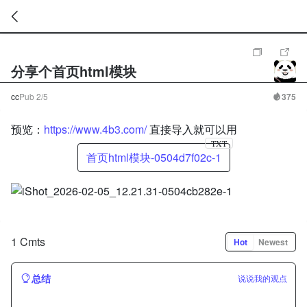
暂
无
分享个首页html模块
菜
单
项
cc
Pub
2/5
375
预览：
https://www.4b3.com/
直接导入就可以用
TXT
首页html模块-0504d7f02c-1
1 Cmts
Hot
Newest
总结
说说我的观点