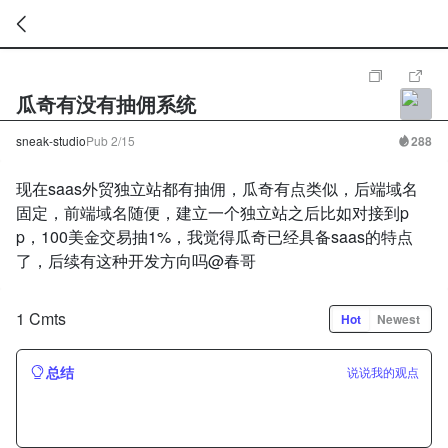
暂
无
瓜奇有没有抽佣系统
菜
单
项
sneak-studio
Pub
2/15
288
现在saas外贸独立站都有抽佣，瓜奇有点类似，后端域名
固定，前端域名随便，建立一个独立站之后比如对接到p
p，100美金交易抽1%，我觉得瓜奇已经具备saas的特点
了，后续有这种开发方向吗@春哥
1 Cmts
Hot
Newest
总结
说说我的观点