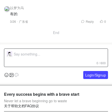
以梦为马
有的
3/26
广东省
Reply
0
End
0 / 600
Login/Signup
Every success begins with a brave start
Never let a brave beginning go to waste
关于
帮助文档
FAQ
协议