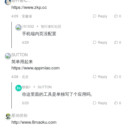
智行者IC社
区
https://www.zkp.cc
4/29
安徽省
Reply
0
151532
智行者IC社区
手机端内页没配置
4/29
Reply
0
SUTTON
简单用起来
https://www.appmiao.com
4/28
北京
Reply
0
铁狼1
SUTTON
你这里面的工具是单独写了个应用吗。
5/20
Reply
0
星动优创
http://www.8maoku.com