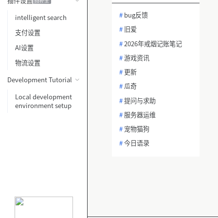
插件设置
待补全
#
bug反馈
intelligent search
#
旧爱
支付设置
#
2026年戒烟记账笔记
AI设置
#
游戏资讯
物流设置
#
更新
Development Tutorial
#
瓜奇
Local development
#
提问与求助
environment setup
#
服务器运维
#
宠物猫狗
#
今日语录
#
热帖话题讨论
#
冥想与正念
#
建站问题排查
#
功能需求建议
#
AI绘画与设计