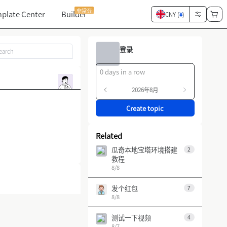
非常夯
plate Center
Builder
CNY (
¥
)
登录
0 days in a row
2026年8月
Create topic
Related
瓜奇本地宝塔环境搭建
2
教程
8/8
发个红包
7
8/8
测试一下视频
4
8/7