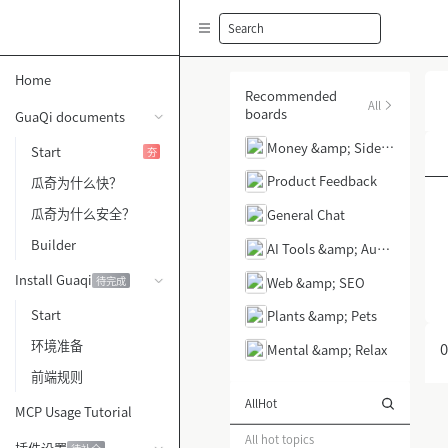
Search
Home
Recommended
All
boards
GuaQi documents
Money &amp; Side H
Start
夯
ustle
Product Feedback
瓜奇为什么快？
瓜奇为什么安全？
General Chat
Builder
AI Tools &amp; Auto
mation
Install Guaqi
Web &amp; SEO
待完成
Start
Plants &amp; Pets
环境准备
0
Mental &amp; Relax
前端规则
All
Hot
MCP Usage Tutorial
All hot topics