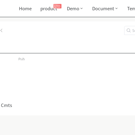
LTO
Home
product
Demo
Document
Tem
Pub
 Cmts