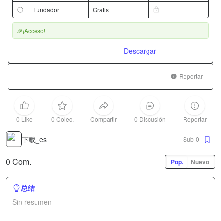
Fundador
Gratis
🎉¡Acceso!
Descargar
Reportar
0 Like
0 Colec.
Compartir
0 Discusión
Reportar
下载_es
Sub
0
0 Com.
Pop.
Nuevo
总结
Sin resumen