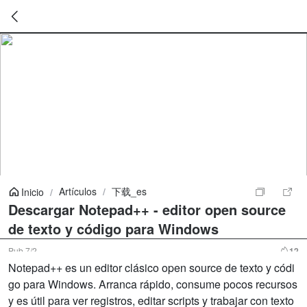
暂
无
菜
单
项
Artículos
/
下载_es
Inicio
/
Descargar Notepad++ - editor open source
de texto y código para Windows
Pub
7/2
12
Notepad++ es un editor clásico open source de texto y códi
go para Windows. Arranca rápido, consume pocos recursos
y es útil para ver registros, editar scripts y trabajar con texto