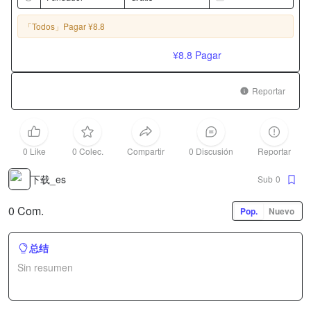
「Todos」
Pagar ¥8.8
¥8.8
Pagar
Reportar
0 Like
0 Colec.
Compartir
0 Discusión
Reportar
下载_es
Sub
0
0 Com.
Pop.
Nuevo
总结
Sin resumen