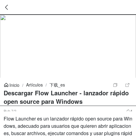
暂
无
菜
单
项
Artículos
/
下载_es
Inicio
/
Descargar Flow Launcher - lanzador rápido
open source para Windows
Pub
7/2
4
Flow Launcher es un lanzador rápido open source para Win
dows, adecuado para usuarios que quieren abrir aplicacion
es, buscar archivos, ejecutar comandos y usar plugins rápid