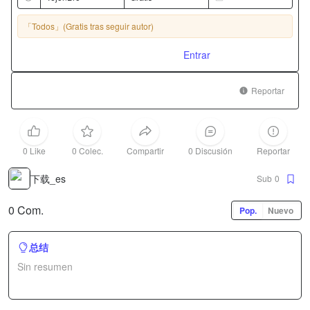
「Todos」
(Gratis tras seguir autor)
Entrar
Reportar
0 Like
0 Colec.
Compartir
0 Discusión
Reportar
下载_es
Sub
0
0 Com.
Pop.
Nuevo
总结
Sin resumen