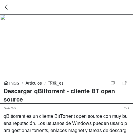
暂
无
菜
单
项
Artículos
/
下载_es
Inicio
/
Descargar qBittorrent - cliente BT open
source
Pub
7/2
1
qBittorrent es un cliente BitTorrent open source con muy bu
ena reputación. Los usuarios de Windows pueden usarlo p
ara gestionar torrents, enlaces magnet y tareas de descarg