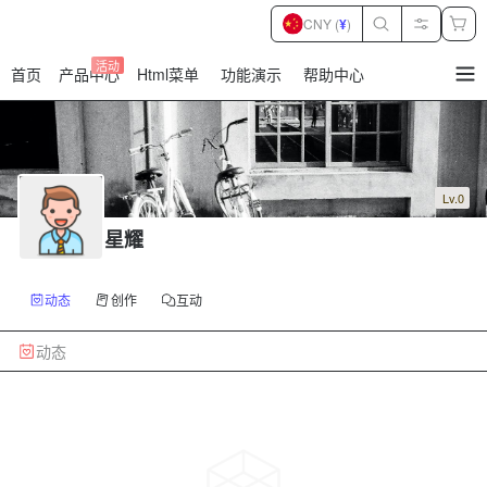
CNY (
¥
)
活动
首页
产品中心
Html菜单
功能演示
帮助中心
暂
无
菜
单
项
Lv.0
星耀
动态
创作
互动
动态