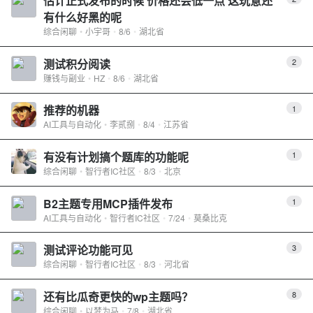
估计正式发布的时候 价格还会低一点 这玩意还
有什么好黑的呢
综合闲聊
小宇哥
8/6
湖北省
测试积分阅读
2
赚钱与副业
HZ
8/6
湖北省
推荐的机器
1
AI工具与自动化
李贰捌
8/4
江苏省
有没有计划搞个题库的功能呢
1
综合闲聊
智行者IC社区
8/3
北京
B2主题专用MCP插件发布
1
AI工具与自动化
智行者IC社区
7/24
莫桑比克
测试评论功能可见
3
综合闲聊
智行者IC社区
8/3
河北省
还有比瓜奇更快的wp主题吗？
8
综合闲聊
以梦为马
7/8
湖北省