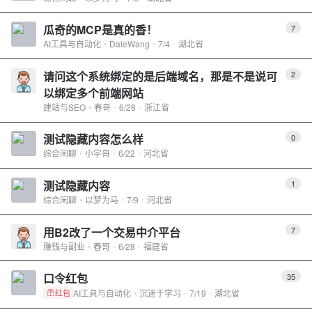
瓜奇的MCP是真的香！
7
AI工具与自动化
DaleWang
7/4
湖北省
请问这个系统绑定的是后端域名，那是不是说可
2
以绑定多个前端网站
建站与SEO
春哥
6/28
浙江省
测试隐藏内容怎么样
0
综合闲聊
小宇哥
6/22
河北省
测试隐藏内容
1
综合闲聊
以梦为马
7/9
河北省
用B2改了一个交易中介平台
7
赚钱与副业
春哥
6/28
福建省
口令红包
35
AI工具与自动化
沉迷于学习
7/19
湖北省
红包