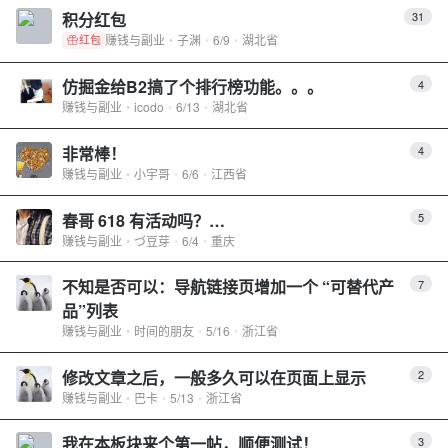
积分红包
31
赚钱与副业
子渊
6/9
湖北省
红包
仿掘金给B2搞了个排行榜功能。。。
4
赚钱与副业
icodo
6/13
湖北省
非常棒！
4
赚钱与副业
小宇哥
6/6
江西省
春哥 618 有活动吗？…
5
赚钱与副业
づ豆芽
6/4
重庆
不知是否可以：导航链接页增加一个 “可替代产
7
品”列表
赚钱与副业
时间的朋友
5/16
浙江省
修改文章之后，一般多久可以在页面上显示
2
赚钱与副业
巴卡
5/13
浙江省
我在本板块来个第一帖，顺便测试！
3