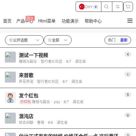
CNY (
¥
)
活动
首页
产品中心
Html菜单
功能演示
帮助中心
暂
无
菜
单
公开话题
全部
热门
最新
项
测试一下视频
4
赚钱与副业
智行者IC社区
8/7
湖北省
来首歌
1
养花养宠
智行者IC社区
8/7
湖北省
发个红包
5
赚钱与副业
yisz
8/7
湖北省
红包
混沌店
0
综合闲聊
春哥
8/6
湖北省
2