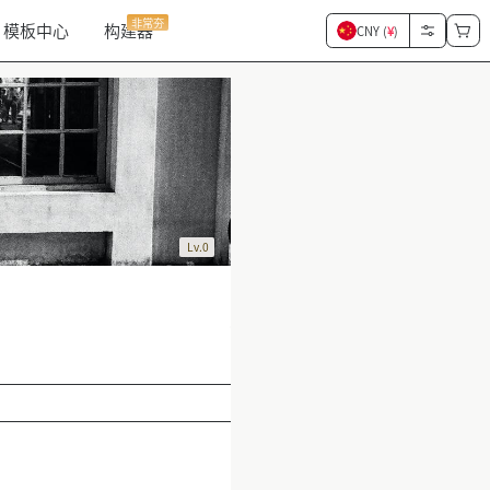
非常夯
模板中心
构建器
CNY (
¥
)
Lv.0