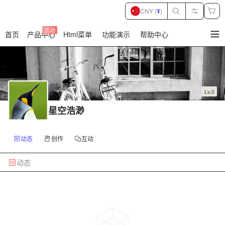
CNY (
¥
)
活动
首页
产品中心
Html菜单
功能演示
帮助中心
暂
无
菜
单
项
Lv.0
星空浩渺
动态
创作
互动
动态