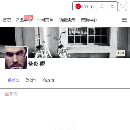
CNY (
¥
)
活动
首页
产品中心
Html菜单
功能演示
帮助中心
暂
无
菜
单
项
Lv.0
圣炎·瞬
动态
创作
互动
动态