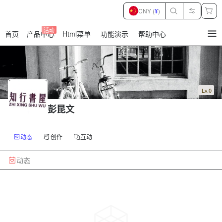
CNY (
¥
)
活动
首页
产品中心
Html菜单
功能演示
帮助中心
暂
无
菜
单
项
Lv.0
彭昆文
动态
创作
互动
动态