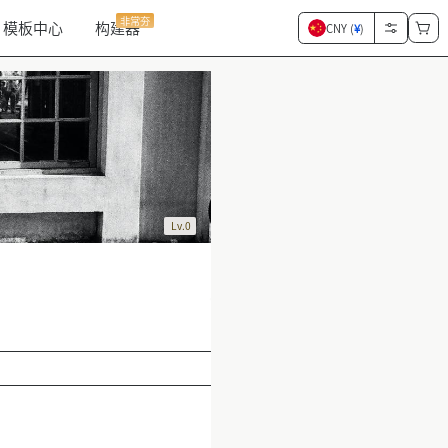
非常夯
模板中心
构建器
CNY (
¥
)
Lv.0