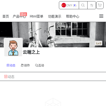
CNY (
¥
)
活动
首页
产品中心
Html菜单
功能演示
帮助中心
暂
无
菜
单
项
Lv.0
云端之上
动态
创作
互动
动态