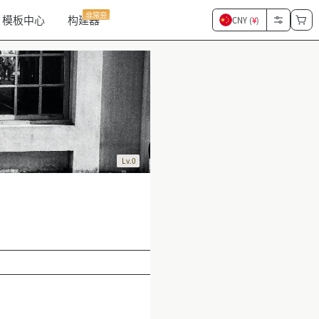
非常夯
模板中心
构建器
CNY (
¥
)
Lv.0