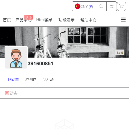
CNY (
¥
)
活动
首页
产品中心
Html菜单
功能演示
帮助中心
暂
无
菜
单
项
Lv.0
391600851
动态
创作
互动
动态