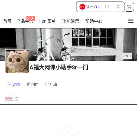
CNY (
¥
)
活动
首页
产品中心
Html菜单
功能演示
帮助中心
暂
无
菜
单
项
Lv.0
A福大网课小助手3r一门
动态
创作
互动
动态