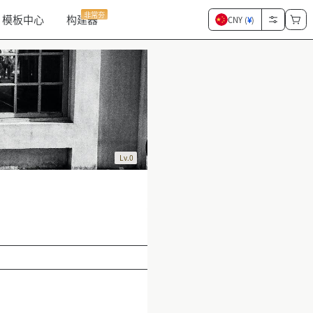
非常夯
模板中心
构建器
CNY (
¥
)
Lv.0