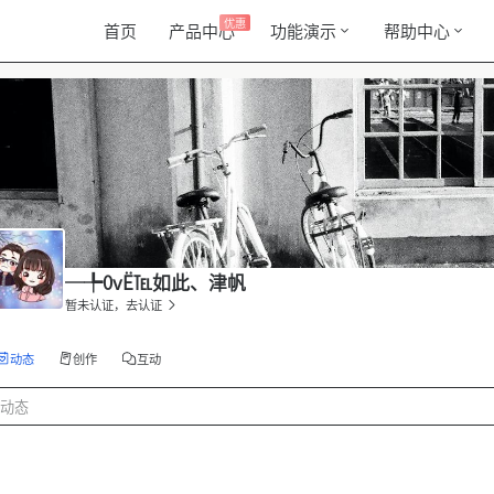
优惠
首页
产品中心
功能演示
帮助中心
─╄0vЁ℡如此、津帆
暂未认证，去认证
动态
创作
互动
动态