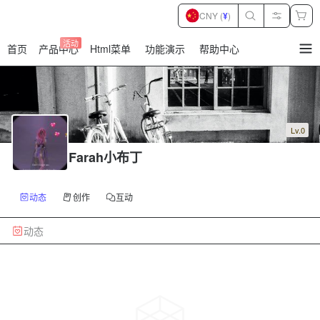
CNY (
¥
)
活动
首页
产品中心
Html菜单
功能演示
帮助中心
暂
无
菜
单
项
Lv.0
Farah小布丁
动态
创作
互动
动态