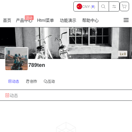
CNY (
¥
)
活动
首页
产品中心
Html菜单
功能演示
帮助中心
暂
无
菜
单
项
Lv.0
789ten
动态
创作
互动
动态