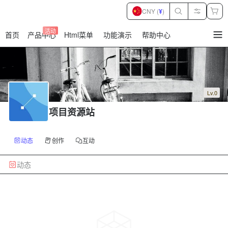
CNY (
¥
)
活动
首页
产品中心
Html菜单
功能演示
帮助中心
暂
无
菜
单
项
Lv.0
项目资源站
动态
创作
互动
动态