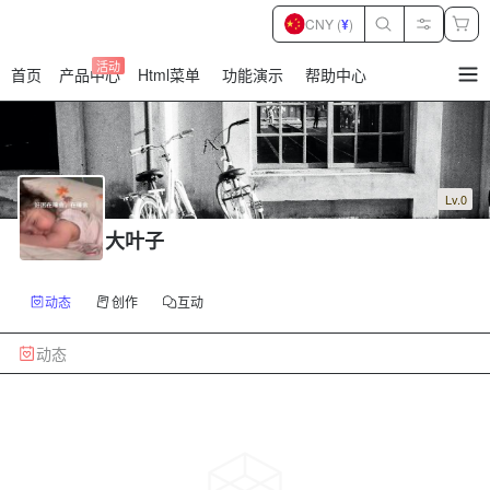
CNY (
¥
)
活动
首页
产品中心
Html菜单
功能演示
帮助中心
暂
无
菜
单
项
Lv.0
大叶子
动态
创作
互动
动态